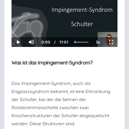
0:00
/
11:01
1x
Current
Duration
Loaded
:
Play
Mute
Playback
Fullscree
Time
100.00%
Rate
Was ist das Impingement-Syndrom?
Das Impingement-Syndrom, auch als
Engpasssyndrom bekannt, ist eine Erkrankung
der Schulter, bei der die Sehnen der
Rotatorenmanschette zwischen zwei
Knochenstrukturen der Schulter eingequetscht
werden. Diese Strukturen sind: