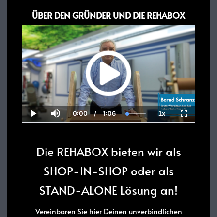
ÜBER DEN GRÜNDER UND DIE REHABOX
0:00
/
1:06
1x
Current
Duration
Loaded
:
Play
Mute
Playback
Fullscreen
Time
100.00%
Rate
Die REHABOX bieten wir als
SHOP-IN-SHOP oder als
STAND-ALONE Lösung an!
Vereinbaren Sie hier Deinen unverbindlichen