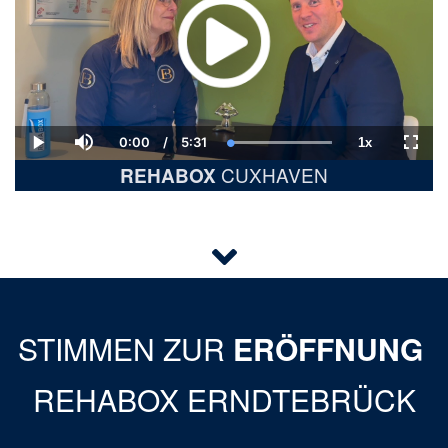
0:00
/
5:31
1x
Current
Duration
Loaded
:
Play
Mute
Playback
Fulls
Time
100.00%
Rate
CUXHAVEN
REHABOX
STIMMEN ZUR
ERÖFFNUNG
REHABOX ERNDTEBRÜCK