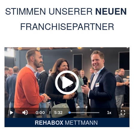
STIMMEN UNSERER
NEUEN
FRANCHISEPARTNER
0:00
/
5:32
1x
Current
Duration
Loaded
:
Play
Mute
Playback
Fulls
Time
100.00%
Rate
METTMANN
REHABOX