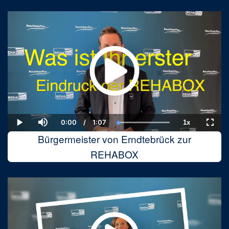
0:00
/
1:07
1x
Current
Duration
Loaded
:
Play
Mute
Playback
Fulls
Time
100.00%
Rate
Bürgermeister von Erndtebrück zur
REHABOX